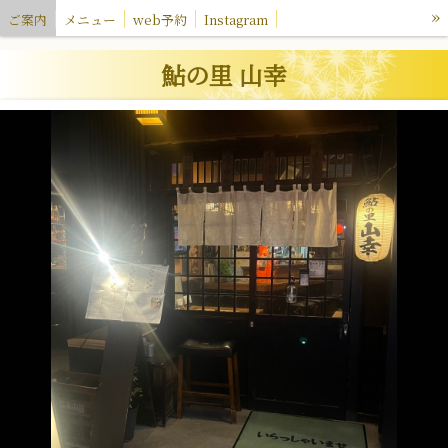
»
ご案内
メニュー
web予約
Instagram
鮎の里 山幸 予約ページ
鮎の里 山幸