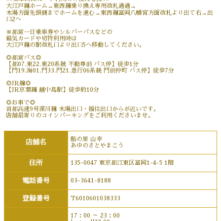
大江戸線ホーム→東西線乗り換え専用改札通過→
木場方面先頭側までホームを進む→東西線富岡八幡宮方面改札より出て右→出
口2へ
※都営一日乗車券やシルバーパスなどの
磁気カードや切符利用時は
大江戸線の駅改札口より出口5へ移動してください。
◎都営バス◎
【都07.東22.東20系統 不動尊前 バス停】徒歩1分
【門19.海01.門33.門21.急行06系統 門前仲町 バス停】徒歩7分
◎JR線◎
【JR京葉線 越中島駅】徒歩約10分
◎お車で◎
首都高速9号深川線 木場出口・福住出口からが近いです。
店舗最寄りのコインパーキングをご利用くださいませ。
鮎の里 山幸
店舗名
あゆのさとやまこう
住所
135-0047 東京都江東区富岡1-4-5 1階
電話番号
03-3641-8188
登録番号
T6010601038333
17：00 ～ 23：00