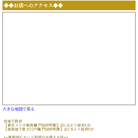
◆◆お店へのアクセス◆◆
大きな地図で見る
◎地下鉄◎
【東京メトロ東西線 門前仲町駅】出口2より徒歩1分
【都営地下鉄大江戸線 門前仲町駅】出口5より徒歩5分
⭐︎⭐︎乗車時iCカード利用のみ使える技⭐︎⭐︎