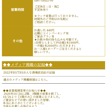
last call22:00
【定休日：日・祝】
営業時間
不定休有り
※ランチ営業は行っておりません。
時間外のご予約はお気軽に
ご相談ください。
お通し代 440円
近隣にコインパーキング有
ご宴会プラン有
★お飲み物の持ち込みも可能です。
その他
(目安としまして四合瓶1本1000円、
一升瓶1本2000円いただきます)
お一人様1オーダーご注文くださると
嬉しいです。
◆◆メディア掲載の記録◆◆
2022年BSTBSおんな酒場放浪記の記録
過去のメディア掲載情報はこちら。
◆◆営業規模変更のお知らせ◆◆
2020年10/24に2階、3階席の営業を終了し、
10/26より【1階のみ】の営業になりました。
ご宴会などでお使い頂きました皆様、
本当にありがとうございました。
今後もお楽しみ頂けるよう