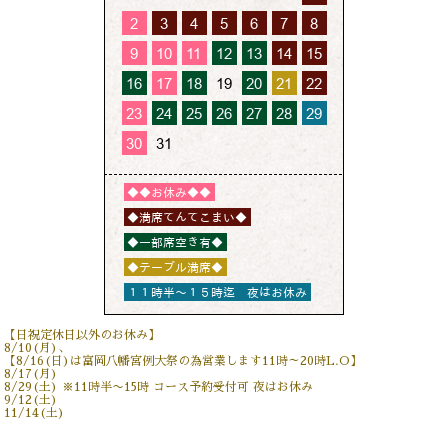
【日祝定休日以外のお休み】
8/10(月)、
【8/16(日)は富岡八幡宮例大祭の為営業します11時～20時L.O】
8/17(月)
8/29(土) ※11時半〜15時 コース予約受付可 夜はお休み
9/12(土)
11/14(土)