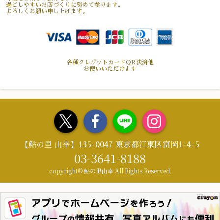
過ごしやすいお店づくりに努めて参ります。
よろしくお願い申し上げます。
各種クレジットカードQR決済他
お使いいただけます
【鮎の里 山幸】135-0047 東京都江東区富岡1-4-5
03-3641-8188
copyright© 鮎の里山幸 All Rights Reserved.