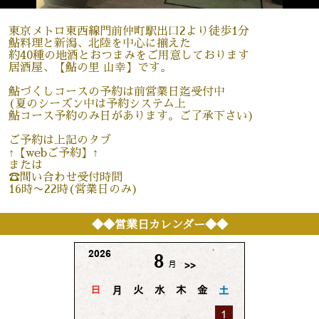
東京メトロ東西線門前仲町駅出口2より徒歩1分
鮎料理と新潟、北陸を中心に揃えた
約40種の地酒とおつまみをご用意しております
居酒屋、【鮎の里 山幸】です。
鮎づくしコースの予約は前営業日迄受付中
(夏のシーズン中は予約システム上
鮎コース予約のみ日があります。ご了承下さい)
ご予約は上記のタブ
↑【webご予約】↑
または
☎️問い合わせ受付時間
16時〜22時(営業日のみ)
◆◆営業日カレンダー◆◆